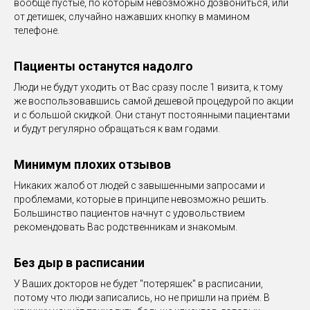
вообще пустые, по которым невозможно дозвониться, или
от детишек, случайно нажавших кнопку в мамином
телефоне.
Пациенты останутся надолго
Люди не будут уходить от Вас сразу после 1 визита, к тому
же воспользовавшись самой дешевой процедурой по акции
и с большой скидкой. Они станут постоянными пациентами
и будут регулярно обращаться к вам годами.
Минимум плохих отзывов
Никаких жалоб от людей с завышенными запросами и
проблемами, которые в принципе невозможно решить.
Большинство пациентов начнут с удовольствием
рекомендовать Вас родственникам и знакомым.
Без дыр в расписании
У Ваших докторов не будет "потеряшек" в расписании,
потому что люди записались, но не пришли на приём. В